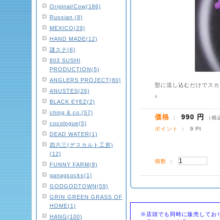
Original/Cow(186)
Russian (8)
MEXICO(29)
HAND MADE(12)
謎ステ(6)
803 SUSHI
PRODUCTION(5)
ANGLERS PROJECT(80)
型に流し込むだけでスカ
ANUSTES(26)
♪
BLACK EYEZ(2)
ching & co.(57)
価格
990 円
：
（税
cocologue(5)
ポイント
： 9 Pt
DEAD WATER(1)
四六三(デスカルト工房)
(12)
個数
：
FUNNY FARM(8)
ganagsocks(1)
GODGODTOWN(59)
GRIN GREEN GRASS OF
HOME(1)
※店頭でも同時に販売してお
HANG(100)