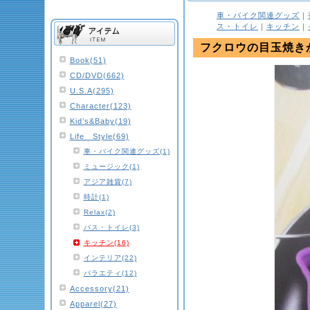
車・バイク関連グッズ
｜
ス・トイレ
｜
キッチン
｜
フクロウの目玉焼き
Book(51)
CD/DVD(662)
U.S.A(295)
Character(123)
Kid’s&Baby(19)
Life Style(69)
車・バイク関連グッズ(1)
ミュージック(1)
アジア雑貨(7)
時計(1)
Relax(2)
バス・トイレ(3)
キッチン(16)
インテリア(22)
バラエティ(12)
Accessory(21)
Apparel(27)