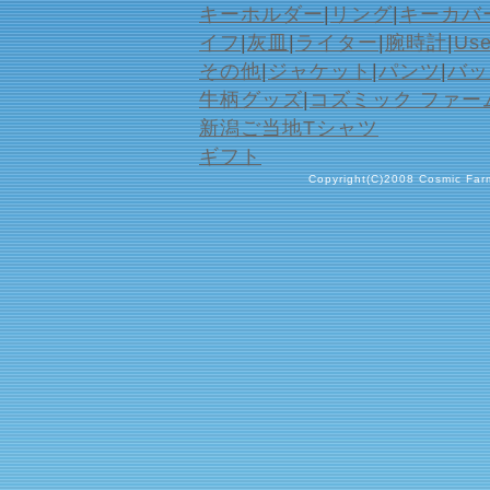
キーホルダー
|
リング
|
キーカバ
イフ
|
灰皿
|
ライター
|
腕時計
|
Us
その他
|
ジャケット
|
パンツ
|
バッ
牛柄グッズ
|
コズミック ファー
新潟ご当地Tシャツ
ギフト
Copyright(C)2008 Cosmic Farm