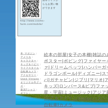
携帯サイトか
らもお買い物
ができます
http://www.cosmic-
farm.com/mobile/
本･マガジン
：
絵本の部屋
|
女子の本棚
|
雑誌の
アメリカ
：
ポスター
|
ボビング
|
ファイヤー
キャラクター
：
キッズ＆ベビー
：
ァ
|
ドリームペッツ
|
ハンバーガ
ライフスタイル
：
自転車カメラ
：
ドラゴンボール
|
ディズニー
|
ス
アクセサリー
：
Used･Vintage
：
パ
|
ガチャピン
|
ジブリ
|
マリオ
|
オリジナル牛グッ
キッズ
|
ロンパース&ビブ
|
ファ
ズ
：
新潟Tシャツ
：
星・宇宙
|
ミュージック
|
アジア
ギフト
：
ロ
|
乙女アイテム
|
Relax
|
バス・
自転車
|
カメラ