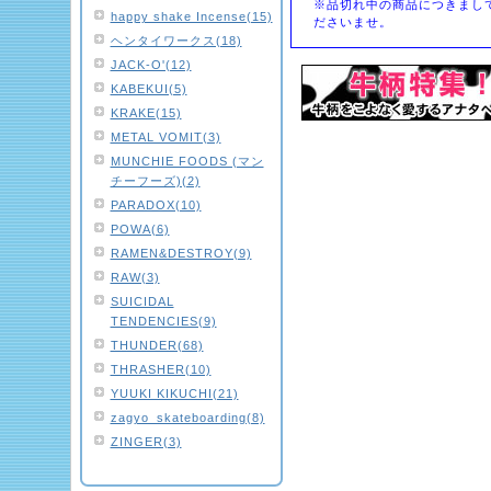
※品切れ中の商品につきまし
happy shake Incense(15)
ださいませ。
ヘンタイワークス(18)
JACK-O'(12)
KABEKUI(5)
KRAKE(15)
METAL VOMIT(3)
MUNCHIE FOODS (マン
チーフーズ)(2)
PARADOX(10)
POWA(6)
RAMEN&DESTROY(9)
RAW(3)
SUICIDAL
TENDENCIES(9)
THUNDER(68)
THRASHER(10)
YUUKI KIKUCHI(21)
zagyo_skateboarding(8)
ZINGER(3)