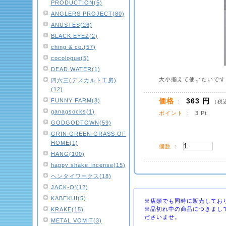
PRODUCTION(5)
ANGLERS PROJECT(80)
ANUSTES(26)
BLACK EYEZ(2)
ching & co.(57)
cocologue(5)
DEAD WATER(1)
大小揃えて使いたいです
四六三(デスカルト工房)
(12)
価格
363 円
FUNNY FARM(8)
：
（税
ganagsocks(1)
ポイント
： 3 Pt
GODGODTOWN(59)
GRIN GREEN GRASS OF
HOME(1)
個数
：
HANG(100)
happy shake Incense(15)
ヘンタイワークス(18)
JACK-O'(12)
KABEKUI(5)
※店頭でも同時に販売してお
※品切れ中の商品につきまし
KRAKE(15)
ださいませ。
METAL VOMIT(3)