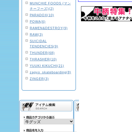
MUNCHIE FOODS (マン
チーフーズ)(2)
PARADOX(10)
POWA(6)
RAMEN&DESTROY(9)
RAW(3)
SUICIDAL
TENDENCIES(9)
THUNDER(68)
THRASHER(10)
YUUKI KIKUCHI(21)
zagyo_skateboarding(8)
ZINGER(3)