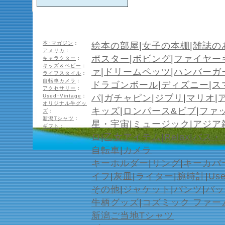
本･マガジン
：
絵本の部屋
|
女子の本棚
|
雑誌の
アメリカ
：
ポスター
|
ボビング
|
ファイヤー
キャラクター
：
キッズ＆ベビー
：
ァ
|
ドリームペッツ
|
ハンバーガ
ライフスタイル
：
自転車カメラ
：
ドラゴンボール
|
ディズニー
|
ス
アクセサリー
：
Used･Vintage
：
パ
|
ガチャピン
|
ジブリ
|
マリオ
|
オリジナル牛グッ
キッズ
|
ロンパース&ビブ
|
ファ
ズ
：
新潟Tシャツ
：
星・宇宙
|
ミュージック
|
アジア
ギフト
：
ロ
|
乙女アイテム
|
Relax
|
バス・
自転車
|
カメラ
キーホルダー
|
リング
|
キーカバ
イフ
|
灰皿
|
ライター
|
腕時計
|
Us
その他
|
ジャケット
|
パンツ
|
バッ
牛柄グッズ
|
コズミック ファー
新潟ご当地Tシャツ