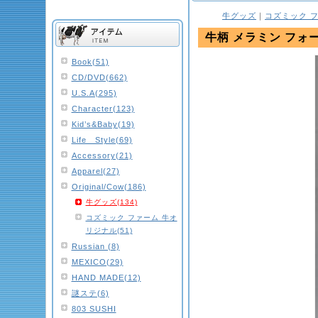
牛グッズ
｜
コズミック 
牛柄 メラミン フォー
Book(51)
CD/DVD(662)
U.S.A(295)
Character(123)
Kid’s&Baby(19)
Life Style(69)
Accessory(21)
Apparel(27)
Original/Cow(186)
牛グッズ(134)
コズミック ファーム 牛オ
リジナル(51)
Russian (8)
MEXICO(29)
HAND MADE(12)
謎ステ(6)
803 SUSHI