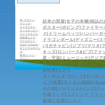
本･マガジン
：
絵本の部屋
|
女子の本棚
|
雑誌の
アメリカ
：
ポスター
|
ボビング
|
ファイヤー
キャラクター
：
キッズ＆ベビー
：
ァ
|
ドリームペッツ
|
ハンバーガ
ライフスタイル
：
自転車カメラ
：
ドラゴンボール
|
ディズニー
|
ス
アクセサリー
：
Used･Vintage
：
パ
|
ガチャピン
|
ジブリ
|
マリオ
|
オリジナル牛グッ
キッズ
|
ロンパース&ビブ
|
ファ
ズ
：
新潟Tシャツ
：
星・宇宙
|
ミュージック
|
アジア
ギフト
：
ロ
|
乙女アイテム
|
Relax
|
バス・
自転車
|
カメラ
キーホルダー
|
リング
|
キーカバ
イフ
|
灰皿
|
ライター
|
腕時計
|
Us
その他
|
ジャケット
|
パンツ
|
バッ
牛柄グッズ
|
コズミック ファー
新潟ご当地Tシャツ