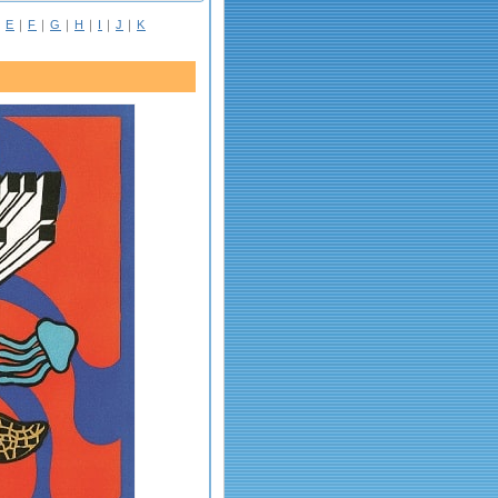
｜
E
｜
F
｜
G
｜
H
｜
I
｜
J
｜
K