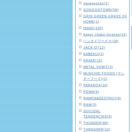
ganagsocks(1)
GODGODTOWN(59)
GRIN GREEN GRASS OF
HOME(1)
HANG(100)
happy shake Incense(15)
ヘンタイワークス(18)
JACK-O'(12)
KABEKUI(5)
KRAKE(15)
METAL VOMIT(3)
MUNCHIE FOODS (マン
チーフーズ)(2)
PARADOX(10)
POWA(6)
RAMEN&DESTROY(9)
RAW(3)
SUICIDAL
TENDENCIES(9)
THUNDER(68)
THRASHER(10)