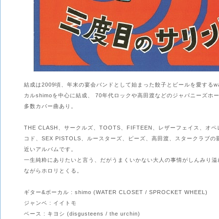
結成は2009頃、年末の宴会バンドとして始まった餃子とビールを愛するwater
カルshimoを中心に結成、 70年代ロックや高田渡などのジャパニーズホ
多数カバー曲あり。
THE CLASH、サークルズ、TOOTS、FIFTEEN、レザーフェイス、
コド、SEX PISTOLS、ルースターズ、ピーズ、高田渡、スタークラブ
近いアルバムです。
一生純粋にありたいと言う、だがうまくいかない大人の事情がしんみり溢
ながらホロリとくる。
ギター&ボーカル : shimo (WATER CLOSET / SPROCKET WHEEL)
ジャンベ : イイトモ
ベース : キヨシ (disgusteens / the urchin)