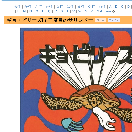
あ行
｜
か行
｜
さ行
｜
た行
｜
な行
｜
は行
｜
ま行
｜
や行
｜
わ行
｜
A
｜
B
｜
C
｜
D
｜
L
｜
M
｜
N
｜
O
｜
P
｜
Q
｜
R
｜
S
｜
T
｜
V
｜
W
｜
Y
｜
Z
｜
V.A
｜
mix
�
ギョ・ビリーズ! / 三度目のサリンドー