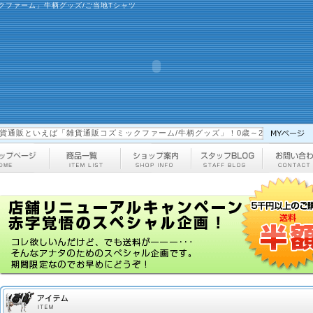
クファーム」牛柄グッズ/ご当地Tシャツ
えば「雑貨通販コズミックファーム/牛柄グッズ」！0歳～200歳まで楽しめる遊