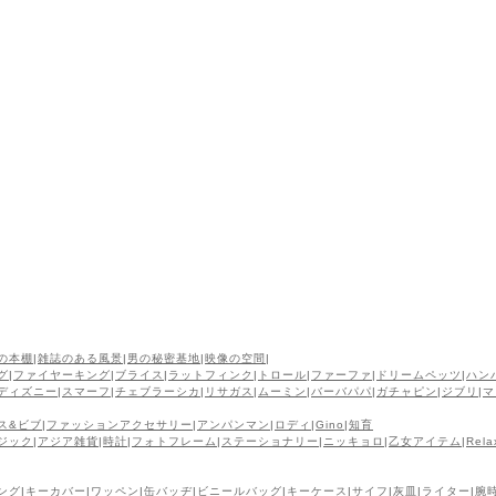
の本棚
|
雑誌のある風景
|
男の秘密基地
|
映像の空間
|
グ
|
ファイヤーキング
|
ブライス
|
ラットフィンク
|
トロール
|
ファーファ
|
ドリームペッツ
|
ハン
ディズニー
|
スマーフ
|
チェブラーシカ
|
リサガス
|
ムーミン
|
バーバパパ
|
ガチャピン
|
ジブリ
|
マ
ス&ビブ
|
ファッションアクセサリー
|
アンパンマン
|
ロディ
|
Gino
|
知育
ジック
|
アジア雑貨
|
時計
|
フォトフレーム
|
ステーショナリー
|
ニッキョロ
|
乙女アイテム
|
Rela
ング
|
キーカバー
|
ワッペン
|
缶バッヂ
|
ビニールバッグ
|
キーケース
|
サイフ
|
灰皿
|
ライター
|
腕