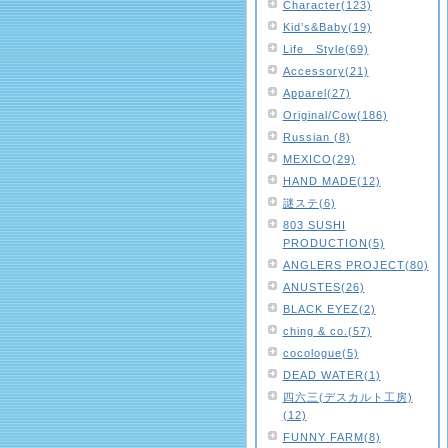
Character(123)
Kid’s&Baby(19)
Life Style(69)
Accessory(21)
Apparel(27)
Original/Cow(186)
Russian (8)
MEXICO(29)
HAND MADE(12)
謎ステ(6)
803 SUSHI
PRODUCTION(5)
ANGLERS PROJECT(80)
ANUSTES(26)
BLACK EYEZ(2)
ching & co.(57)
cocologue(5)
DEAD WATER(1)
四六三(デスカルト工房)
(12)
FUNNY FARM(8)