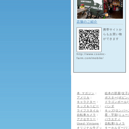
店舗のご紹介
携帯サイトか
らもお買い物
ができます
http://www.cosmic-
farm.com/mobile/
本･マガジン
：
絵本の部屋
|
女子
アメリカ
：
ポスター
|
ボビン
キャラクター
：
ドラゴンボール
|
キッズ＆ベビー
：
パンダ
ライフスタイル
：
キッズ
|
ロンパー
自転車カメラ
：
星・宇宙
|
ミュー
アクセサリー
：
バラエティ
Used･Vintage
：
自転車
|
カメラ
オリジナル牛グッ
キーホルダー
|
リ