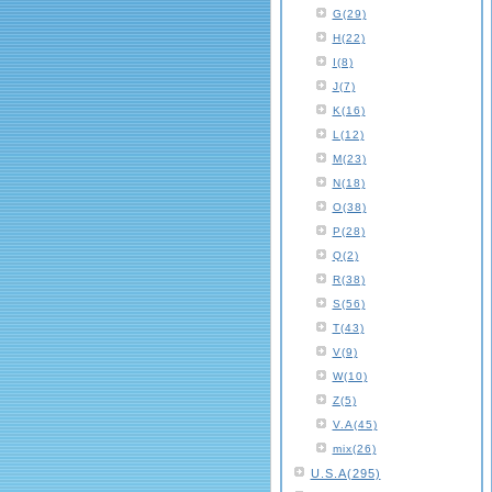
G(29)
H(22)
I(8)
J(7)
K(16)
L(12)
M(23)
N(18)
O(38)
P(28)
Q(2)
R(38)
S(56)
T(43)
V(9)
W(10)
Z(5)
V.A(45)
mix(26)
U.S.A(295)