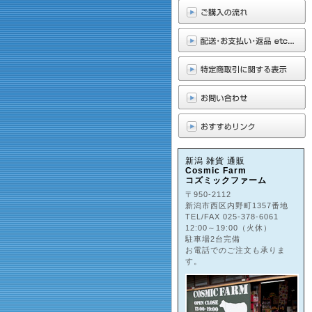
新潟 雑貨 通販
Cosmic Farm
コズミックファーム
〒950-2112
新潟市西区内野町1357番地
TEL/FAX 025-378-6061
12:00～19:00（火休）
駐車場2台完備
お電話でのご注文も承りま
す。