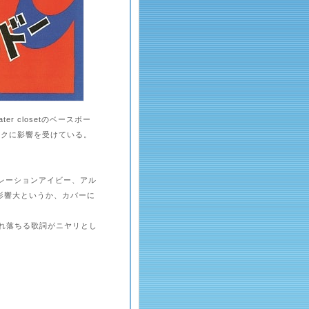
 closetのベースボー
ークに影響を受けている。
オペレーションアイビー、アル
の影響大というか、カバーに
れ落ちる歌詞がニヤリとし