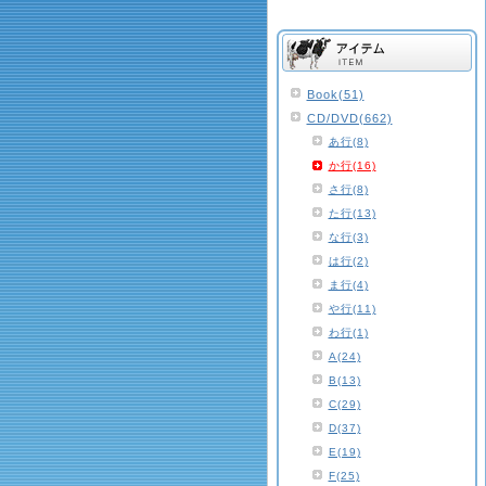
Book(51)
CD/DVD(662)
あ行(8)
か行(16)
さ行(8)
た行(13)
な行(3)
は行(2)
ま行(4)
や行(11)
わ行(1)
A(24)
B(13)
C(29)
D(37)
E(19)
F(25)