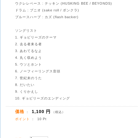
ウクレレベース : テッキン (HUSKING BEE / BEYONDS)
ドラム : プニオ (sake roll / ボンクラ)
ブルースハープ : カズ (flash backer)
ソングリスト
1. ギョビリーズのテーマ
2. 去る者来る者
3. あわてるなよ
4. 丸く収めよう
5. ウソとホント
6. ノーフィーリングス音頭
7. 世紀末のうた
8. だいたい
9. くりかえし
10. ギョビリーズのエンディング
価格
1,100 円
：
（税込）
ポイント
： 10 Pt