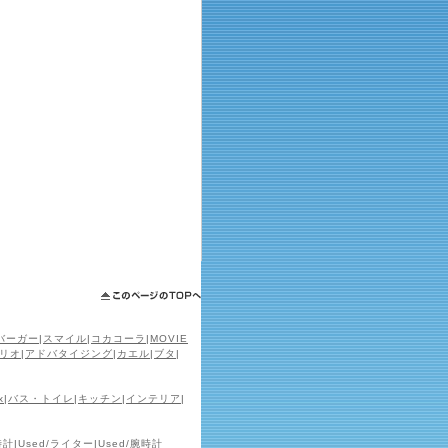
バーガー
|
スマイル
|
コカコーラ
|
MOVIE
リオ
|
アドバタイジング
|
カエル
|
ブタ
|
x
|
バス・トイレ
|
キッチン
|
インテリア
|
時計
|
Used/ライター
|
Used/腕時計